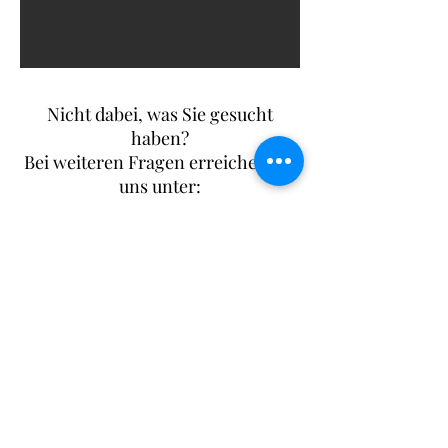
Nicht dabei, was Sie gesucht
haben?
Bei weiteren Fragen erreichen Sie
uns unter:
+41 55 240 91 91
oder via E-Mail:
kontakt@flores-
hinwil.ch
Blumenservice Flores
Untere Bahnhofstrasse 1
8340 Hinwil
+41 55 240 91 91
kontakt@flores-hinwil.ch